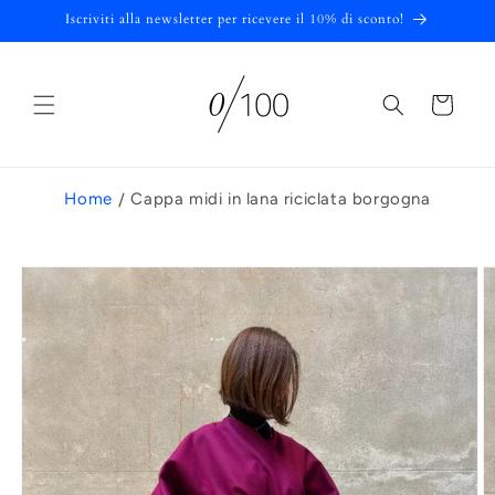
Vai
Iscriviti alla newsletter per ricevere il 10% di sconto!
direttamente
ai contenuti
Carrello
Home
Cappa midi in lana riciclata borgogna
Passa alle
informazioni
sul
prodotto