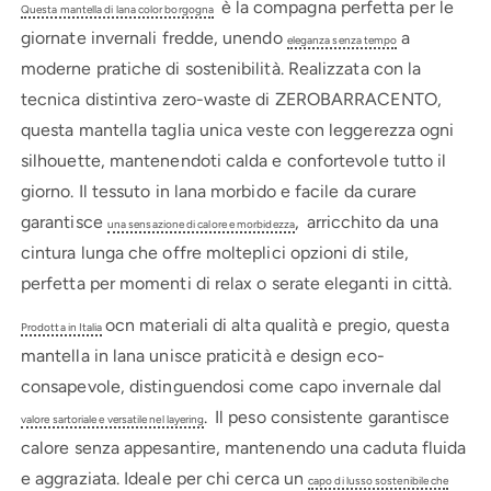
lana
lana
è la compagna perfetta per le
Questa mantella di lana color borgogna
riciclata
riciclata
giornate invernali fredde, unendo
a
eleganza senza tempo
borgogna
borgogna
moderne pratiche di sostenibilità. Realizzata con la
tecnica distintiva zero-waste di ZEROBARRACENTO,
questa mantella taglia unica veste con leggerezza ogni
silhouette, mantenendoti calda e confortevole tutto il
giorno. Il tessuto in lana morbido e facile da curare
garantisce
,
arricchito da una
una sensazione di calore e morbidezza
cintura lunga che offre molteplici opzioni di stile,
perfetta per momenti di relax o serate eleganti in città.
ocn materiali di alta qualità e pregio, questa
Prodotta in Italia
mantella in lana unisce praticità e design eco-
consapevole, distinguendosi come capo invernale dal
.
Il peso consistente garantisce
valore sartoriale e versatile nel layering
calore senza appesantire, mantenendo una caduta fluida
e aggraziata. Ideale per chi cerca un
capo di lusso sostenibile che