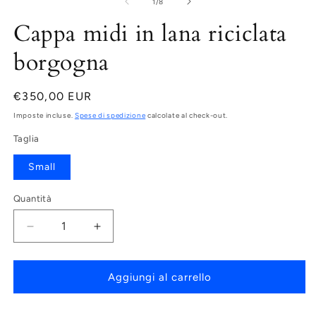
su
1
/
8
Cappa midi in lana riciclata
borgogna
Prezzo
€350,00 EUR
di
Imposte incluse.
Spese di spedizione
calcolate al check-out.
listino
Taglia
Small
Quantità
Diminuisci
Aumenta
quantità
quantità
per
per
Cappa
Cappa
Aggiungi al carrello
midi
midi
in
in